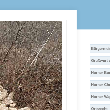
Bürgermei
Grußwort 
Horner Bu
Horner Ch
Horner Wa
Ortsrecht