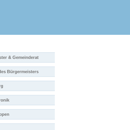
ster & Gemeinderat
des Bürgermeisters
rg
ronik
ppen