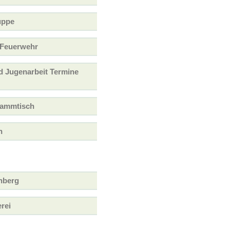
uppe
e Feuerwehr
d Jugenarbeit Termine
tammtisch
n
hberg
rei