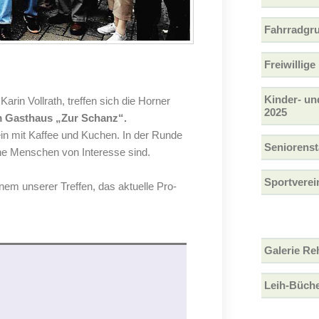
Fahrradgr
Freiwillig
Kinder- un
rin Vollrath, treffen sich die Horner
2025
m Gasthaus „Zur Schanz“.
in mit Kaffee und Kuchen. In der Runde
Seniorens
ene Menschen von Interesse sind.
Sportverei
em unserer Treffen, das aktuelle Pro-
Galerie Re
Leih-Büche