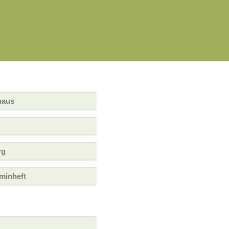
haus
rg
minheft